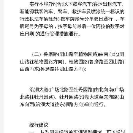
实行本埠7座(含)以下载客汽车(客运出租汽车、
新能源载客汽车、警车、救护车及喷涂统一标识的
行政执法车辆除外) 按车牌尾号分单双日通行 ， 车
牌尾号为字母的，按字母前最后一位阿拉伯数字对
应日期 的通行管理措施通行。
（二）鲁磨路(团山路至植物园路)由南向北(团
山路往植物园路方向)、植物园路(鲁磨路至团山路)
由西向东(鲁磨路往团山路方向);
沿湖大道(广场北路至牡丹园路)由北向南(广场
北路往牡丹园路)、牡丹园路(沿湖大道至东湖路)由
东向西(沿湖大道往东湖路方向)单向通行。
绕行建议
一 、从梨园进绿道的车辆遇到拥堵，可以通过