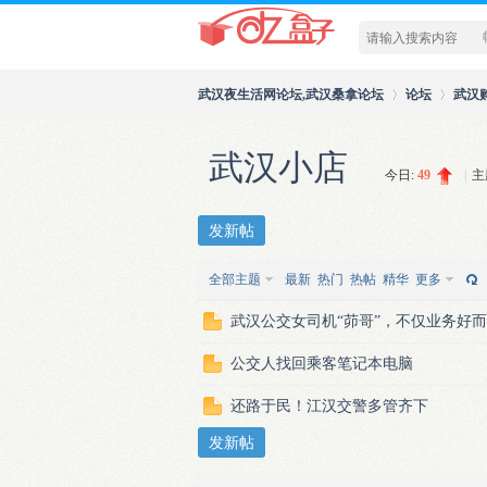
武汉夜生活网论坛,武汉桑拿论坛
论坛
武汉
武汉小店
今日:
49
|
主
>
›
发新帖
全部主题
最新
热门
热帖
精华
更多
武汉公交女司机“茆哥”，不仅业务好
公交人找回乘客笔记本电脑
还路于民！江汉交警多管齐下
发新帖