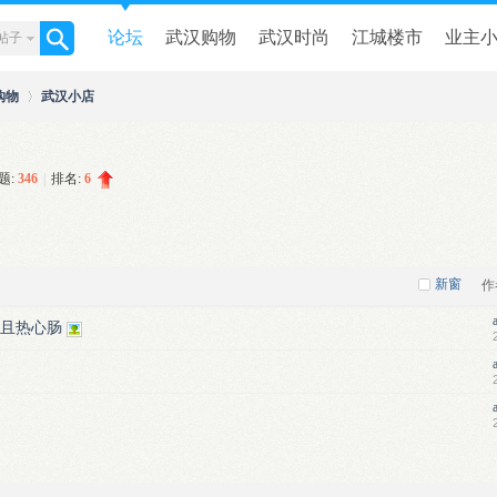
论坛
武汉购物
武汉时尚
江城楼市
业主
帖子
购物
武汉小店
谈婚论嫁
本地商讯
题:
346
|
排名:
6
›
新窗
作
而且热心肠