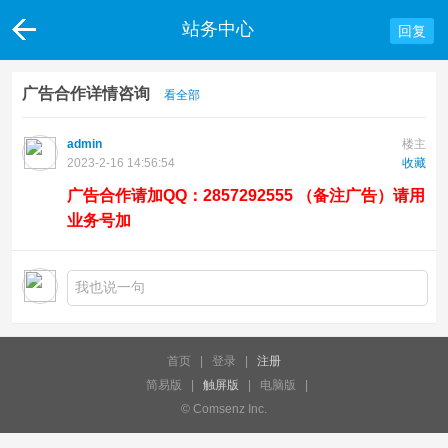
站务中心
回复
广告合作详情咨询
看全部
admin
楼主
2023-2-16 14:56:54
收藏
广告合作请加QQ：2857292555 （备注广告）请用
业务号加
首页
|
登录
|
注册
简易版
|
触屏版
|
电脑版
|
© Comsenz Inc.