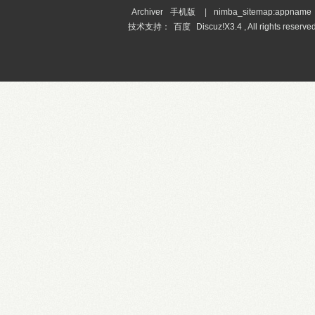
Archiver
手机版
|
nimba_sitemap:appname
技术支持：
百度
Discuz!X3.4 , All rights reserved