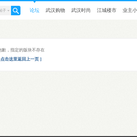
论坛
武汉购物
武汉时尚
江城楼市
业主
帖子
谈婚论嫁
本地商讯
抱歉，指定的版块不存在
[ 点击这里返回上一页 ]