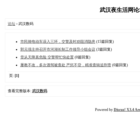
武汉夜生活网论坛,
论坛
› 武汉数码
市民骑电动车误入三环，交警及时劝阻消隐患
(15篇回复)
郭元强主持召开市河湖长制工作领导小组会议
(3篇回复)
货从天降真危险 交警帮忙快处置
(0篇回复)
屡教不改，多次酒驾被查处 严惩不贷，精准查辑追刑责
(0篇回复)
页:
[1]
查看完整版本:
武汉数码
Powered by
Discuz! X3.4 Ar