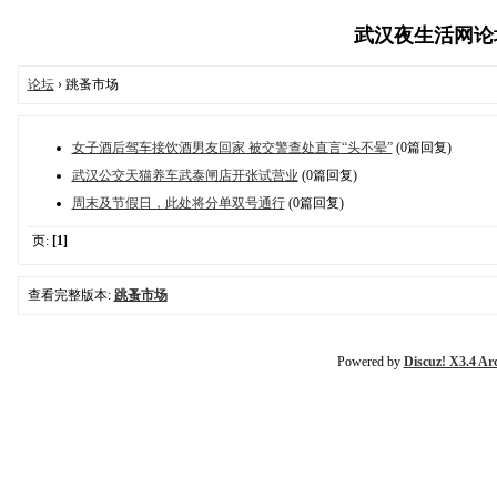
武汉夜生活网论坛,
论坛
› 跳蚤市场
女子酒后驾车接饮酒男友回家 被交警查处直言“头不晕”
(0篇回复)
武汉公交天猫养车武泰闸店开张试营业
(0篇回复)
周末及节假日，此处将分单双号通行
(0篇回复)
页:
[1]
查看完整版本:
跳蚤市场
Powered by
Discuz! X3.4 Ar